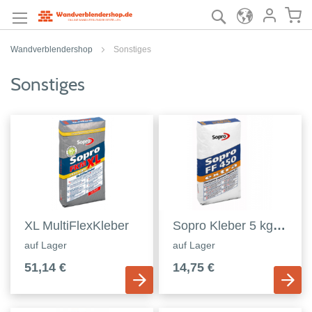
Suche
Me
Anmelden
Wandverblendershop
Sonstiges
Sonstiges
XL MultiFlexKleber
Sopro Kleber 5 kg Verpackung
auf Lager
auf Lager
51,14 €
14,75 €