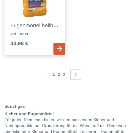
Fugenmörtel hellbeige 916
auf Lager
30,98 €
Seite
Sie lesen gerade die Seite
Seite
Seite
Seite
Weiter
1
2
3
Sonstiges
Kleber und Fugenmörtel
Für jeden Riemchen bieten wir den passenden Kleber und
Nebenprodukte an: Grundierung für die Wand, auf die Riemchen
abgestimmter Kleber und Fugenmörtel. Letzterer – Fugenmörtel